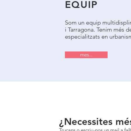
EQUIP
Som un equip multidisplin
i Tarragona. Tenim més d
especialitzats en urbanism
mes...
¿Necessites més
Trucans o escriu-nos un mail a
fa