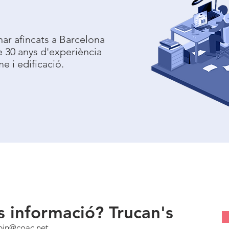
ar afincats a Barcelona
e 30 anys d'experiència
e i edificació.
 informació? Trucan's
lbin@coac.net