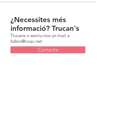
¿Necessites més
informació? Trucan's
Trucans o escriu-nos un mail a
falbin@coac.net
Contacte